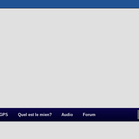
a
 GPS
Quel est le mien?
Audio
Forum