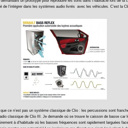
n demandant un prototype pour reproduire les sons dans l’habitacle lors de la 
é de l’intégrer dans les systèmes audio livrés avec les véhicules. C’est la Cli
que ce n’est pas un système classique de Clio : les percussions sont franche
oradio classique de Clio III. Je demande où se trouve le caisson de basse car 
rairement à d’habitude où les basses fréquences sont rapidement larguées fac