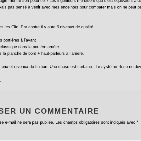
ogie montre son potentiel ! Les ingénieurs me disent que c’est équivalent à 
avais pas pensé à venir avec mes enceintes pour comparer mais on ne peut pa
 les Clio. Par contre il y aura 3 niveaux de qualité :
 portières à l’avant
lassique dans la portière arrière
la planche de bord + haut-parleurs à l’arrière.
prix et niveaux de finition. Une chose est certaine : Le système Bose ne dev
.
SSER UN COMMENTAIRE
se e-mail ne sera pas publiée.
Les champs obligatoires sont indiqués avec
*