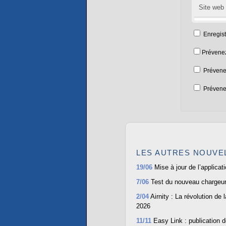
Site web
Enregis
Prévenez
Prévene
Prévenez
LES AUTRES NOUVE
19/06
Mise à jour de l’applica
7/06
Test du nouveau chargeur
2/04
Airnity : La révolution de 
2026
11/11
Easy Link : publication 