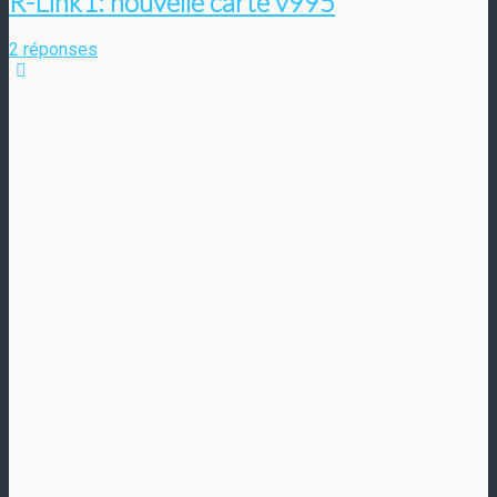
R-Link1: nouvelle carte v995
2 réponses